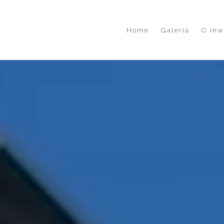
Home
Galeria
O inw